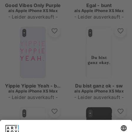
Good Vibes Only Purple
Egal - bunt
als
Apple iPhone XS Max
als
Apple iPhone XS Max
- Leider ausverkauft -
- Leider ausverkauft -
Yippie Yippie Yeah - bunt
Du bist ganz ok - sw
als
Apple iPhone XS Max
als
Apple iPhone XS Max
- Leider ausverkauft -
- Leider ausverkauft -