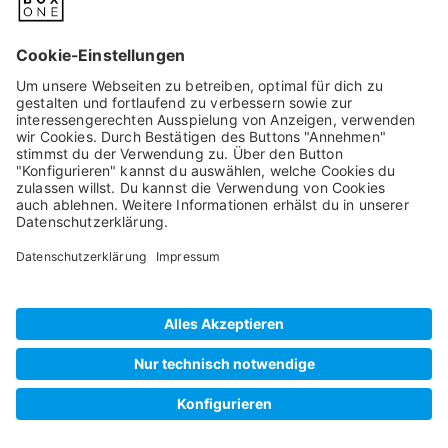
Can't Adult
Glitter Jump
als
Apple iPhone XS Max
als
Apple iPhone XS Max
- Leider ausverkauft -
- Leider ausverkauft -
Flamingo royal 3
Not My Problem
als
Apple iPhone XS Max
als
Apple iPhone XS Max
- Leider ausverkauft -
- Leider ausverkauft -