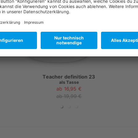
Teacher definition 23
als
Tasse
ab 16,95 €
ab 19,99 €