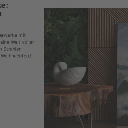
e:
n
terwerke mit
ine Welt voller
m Strahlen
 Weihnachten.!