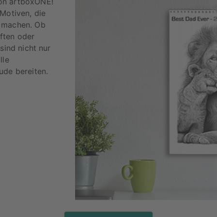
n artboxONE!
Motiven, die
machen. Ob
ften oder
sind nicht nur
lle
ude bereiten.