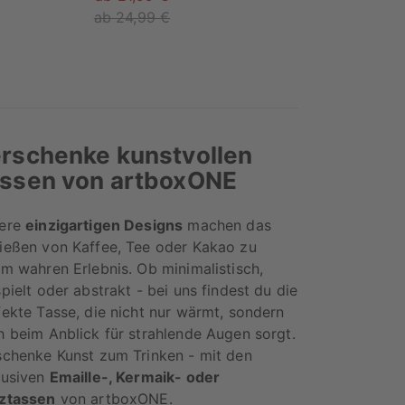
ab 24,99 €
rschenke kunstvollen
ssen von artboxONE
ere
einzigartigen Designs
machen das
ießen von Kaffee, Tee oder Kakao zu
em wahren Erlebnis. Ob minimalistisch,
pielt oder abstrakt - bei uns findest du die
fekte Tasse, die nicht nur wärmt, sondern
h beim Anblick für strahlende Augen sorgt.
schenke Kunst zum Trinken - mit den
lusiven
Emaille-, Kermaik- oder
ztassen
von artboxONE.