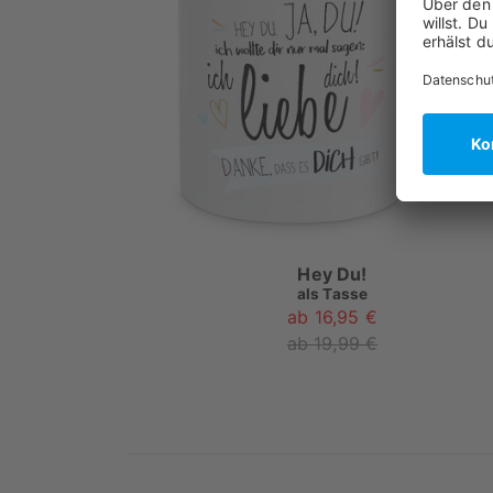
Hey Du!
als
Tasse
ab 16,95 €
ab 19,99 €