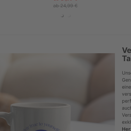
ab 24,99 €
Ve
Ta
Uns
Gen
ein
vers
per
auc
Ver
exk
Her