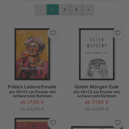
«
»
1
2
3
PREVIOUS
NEXT
Frida's Lebensfreude
Guten Morgen Eule
als
18x13 cm Poster mit
als
18x13 cm Poster mit
schwarzem Rahmen
schwarzem Rahmen
ab 21,99 €
ab 21,99 €
ab 24,99 €
ab 24,99 €