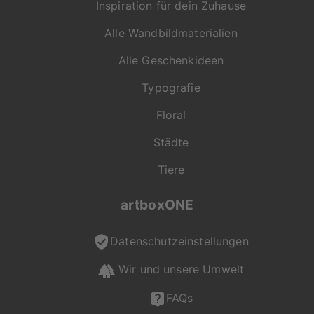
Inspiration für dein Zuhause
gewohnt hohen
Qualität von
Alle Wandbildmaterialien
artboxONE.
Alle Geschenkideen
Falls du Fragen zu
Motiv, Produkt oder
Typografie
Format hast, ist unser
Floral
Kundenservice gerne
für dich da und
Städte
unterstützt dich bei
deiner Auswahl.
Tiere
Du erreichst uns Mo -
artboxONE
Fr von 08:00 - 20:00
Uhr, Sa - So von 12:00
- 20:00 Uhr unter +49
Datenschutzeinstellungen
(0) 2236 329 9695
Wir und unsere Umwelt
oder per Mail an
service@artboxone.de
.
FAQs