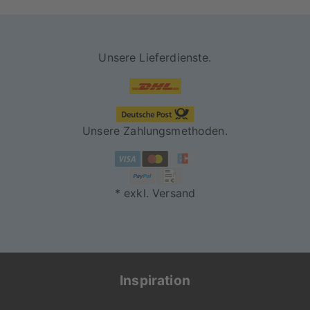
Größe: DIN A3 (42,0 x 29,7 cm) Hoch
12 handverlesene Motive
Unsere Lieferdienste.
Hochwertiger, lichtbeständiger Druck
Kalendarium mit Monat als Zahl, Tag als
Zahl und Kalenderwoche
Unsere Zahlungsmethoden.
"On Demand" für dich
produziert
* exkl. Versand
Jede Bestellung wird
individuell für dich
gefertigt. Mit viel
Liebe zum Detail
entsteht so dein
Inspiration
persönliches
Wunschprodukt in der