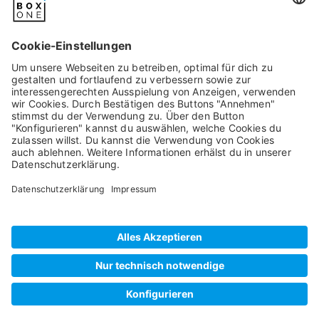
Fr von 08:00 - 20:00
Uhr, Sa - So von 12:00
- 20:00 Uhr unter +49
(0) 2236 329 9695
oder per Mail an
service@artboxone.de
.
Pixum
Widerrufsbelehrung
Datenschutz
AGB/Kundeninfos
Beschwerde/Schlichtung
Impressum
©
2026
artboxONE