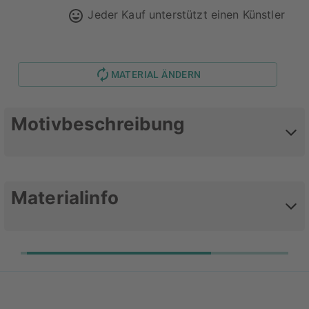
Jeder Kauf unterstützt einen Künstler
MATERIAL ÄNDERN
Motivbeschreibung
Mio vaso fresh
Materialinfo
Werte dein Lieblingsmotiv mit
einem Acrylglasbild auf
Acrylglasbilder sorgen für einen