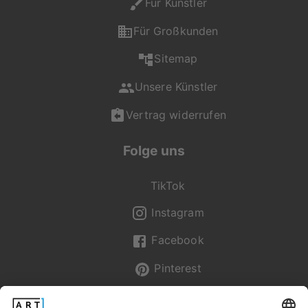
Für Künstler
Jede Bestellung wird
individuell für dich
Für Großkunden
gefertigt. Mit viel
Liebe zum Detail
Sitemap
entsteht so dein
persönliches
Unsere Künstler
Wunschprodukt in der
Vertrag widerrufen
gewohnt hohen
Qualität von
Folge uns
artboxONE.
Falls du Fragen zu
TikTok
Motiv, Produkt oder
Format hast, ist unser
Instagram
Kundenservice gerne
für dich da und
Facebook
unterstützt dich bei
Pinterest
deiner Auswahl.
Newsletter
Du erreichst uns Mo -