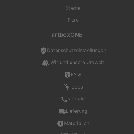
Städte
Tiere
artboxONE
Datenschutzeinstellungen
Wir und unsere Umwelt
FAQs
Jobs
Kontakt
"On Demand" für dich
Lieferung
produziert
Materialien