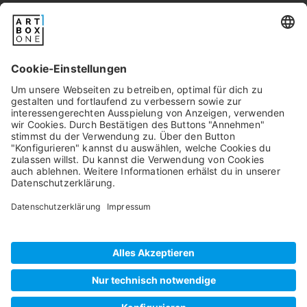
service@artboxone.de
.
Newsletter
Pixum
Widerrufsbelehrung
Datenschutz
AGB/Kundeninfos
Beschwerde/Schlichtung
Impressum
©
2026
artboxONE