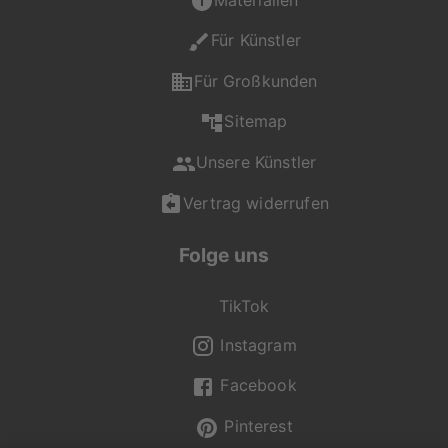
persönliches
Wunschprodukt in der
Für Künstler
gewohnt hohen
Qualität von
Für Großkunden
artboxONE.
Sitemap
Falls du Fragen zu
Unsere Künstler
Motiv, Produkt oder
Format hast, ist unser
Vertrag widerrufen
Kundenservice gerne
für dich da und
Folge uns
unterstützt dich bei
deiner Auswahl.
TikTok
Du erreichst uns Mo -
Fr von 08:00 - 20:00
Instagram
Uhr, Sa - So von 12:00
Facebook
- 20:00 Uhr unter +49
(0) 2236 329 9695
Pinterest
oder per Mail an