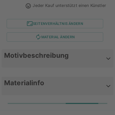
Jeder Kauf unterstützt einen Künstler
SEITENVERHÄLTNIS ÄNDERN
MATERIAL ÄNDERN
Motivbeschreibung
Speicherstadt Hamburg Wasserschloss
Materialinfo
Die Galerie-Prints kombinieren das Beste aus
Acrylglasbild und Alu-Print. Das Motiv wird hinter