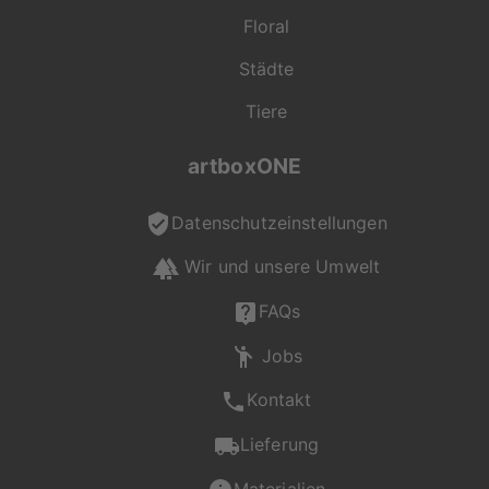
Floral
Städte
Tiere
artboxONE
Datenschutzeinstellungen
Wir und unsere Umwelt
"On Demand" für dich
produziert
FAQs
Jobs
Jede Bestellung wird
Kontakt
individuell für dich
gefertigt. Mit viel
Lieferung
Liebe zum Detail
entsteht so dein
Materialien