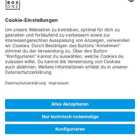
Pixum
Widerrufsbelehrung
Datenschutz
AGB/Kundeninfos
Beschwerde/Schlichtung
Impressum
©
2026
artboxONE