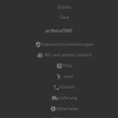
"On Demand" für dich
Städte
produziert
Tiere
Jede Bestellung wird
artboxONE
individuell für dich
gefertigt. Mit viel
Liebe zum Detail
Datenschutzeinstellungen
entsteht so dein
Wir und unsere Umwelt
persönliches
Wunschprodukt in der
FAQs
gewohnt hohen
Qualität von
Jobs
artboxONE.
Kontakt
Falls du Fragen zu
Motiv, Produkt oder
Lieferung
Format hast, ist unser
Kundenservice gerne
Materialien
für dich da und