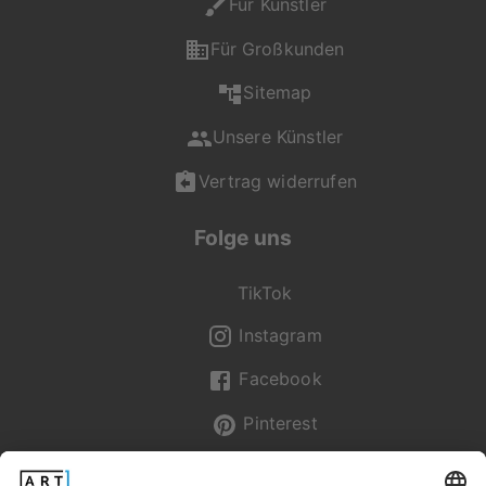
Für Künstler
unterstützt dich bei
deiner Auswahl.
Für Großkunden
Du erreichst uns Mo -
Sitemap
Fr von 08:00 - 20:00
Uhr, Sa - So von 12:00
Unsere Künstler
- 20:00 Uhr unter +49
(0) 2236 329 9695
Vertrag widerrufen
oder per Mail an
service@artboxone.de
.
Folge uns
TikTok
Instagram
Facebook
Pinterest
Newsletter