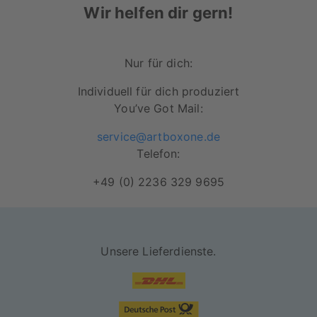
Wir helfen dir gern!
Von Hand wird das Material auf einen
sorgfältig verarbeiteten Holzrahmen
gezogen, wodurch eine dreidimensionale
Nur für dich:
Raumwirkung entsteht.
Individuell für dich produziert
Fertigung aus FSC-zertifizierten
You’ve Got Mail:
Materialien
service@artboxone.de
Mattes Finish
Telefon:
+49 (0) 2236 329 9695
Unsere Lieferdienste.