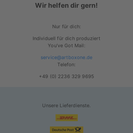
Wir helfen dir gern!
Von Hand wird das Material auf einen
sorgfältig verarbeiteten Holzrahmen
gezogen, wodurch eine dreidimensionale
Nur für dich:
Raumwirkung entsteht.
Individuell für dich produziert
Fertigung aus FSC-zertifizierten
You’ve Got Mail:
Materialien
service@artboxone.de
Mattes Finish
Telefon:
+49 (0) 2236 329 9695
Unsere Lieferdienste.