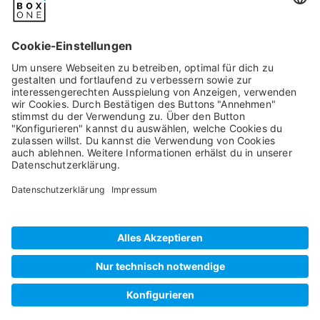
Pixum
Widerrufsbelehrung
Datenschutz
AGB/Kundeninfos
Beschwerde/Schlichtung
Impressum
©
2026
artboxONE