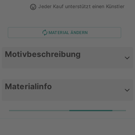
Jeder Kauf unterstützt einen Künstler
MATERIAL ÄNDERN
Motivbeschreibung
Football 3
Materialinfo
Deine Motive als Leinwand
Feines Leinenmischgewebe mit einer
Stärke von 340 g/m²