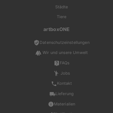
"On Demand" für dich
Städte
produziert
Tiere
Jede Bestellung wird
artboxONE
individuell für dich
gefertigt. Mit viel
Liebe zum Detail
Datenschutzeinstellungen
entsteht so dein
Wir und unsere Umwelt
persönliches
Wunschprodukt in der
FAQs
gewohnt hohen
Qualität von
Jobs
artboxONE.
Kontakt
Falls du Fragen zu
Motiv, Produkt oder
Lieferung
Format hast, ist unser
Kundenservice gerne
Materialien
für dich da und