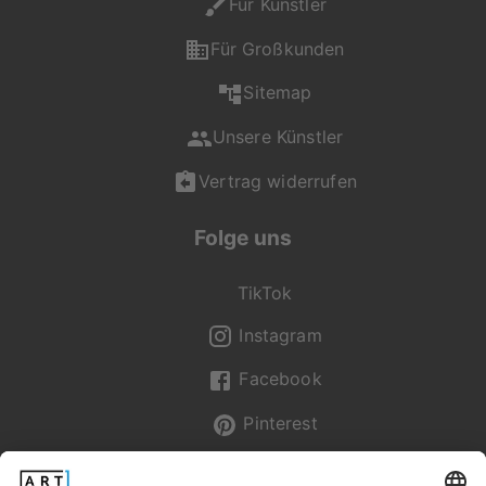
Für Künstler
unterstützt dich bei
deiner Auswahl.
Für Großkunden
Du erreichst uns Mo -
Sitemap
Fr von 08:00 - 20:00
Uhr, Sa - So von 12:00
Unsere Künstler
- 20:00 Uhr unter +49
(0) 2236 329 9695
Vertrag widerrufen
oder per Mail an
service@artboxone.de
.
Folge uns
TikTok
Instagram
Facebook
Pinterest
Newsletter