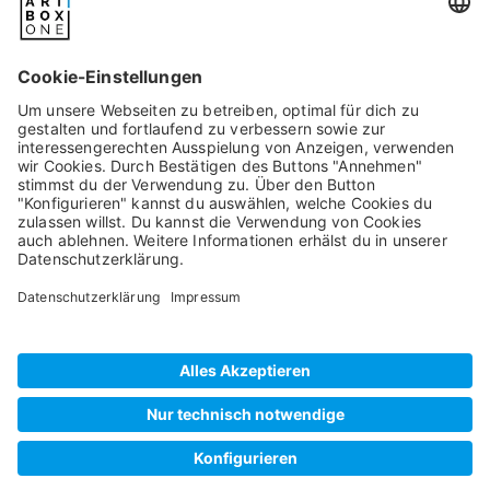
Pixum
Widerrufsbelehrung
Datenschutz
AGB/Kundeninfos
Beschwerde/Schlichtung
Impressum
©
2026
artboxONE