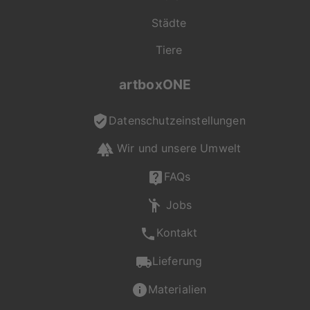
für dich da und
Städte
unterstützt dich bei
deiner Auswahl.
Tiere
Du erreichst uns Mo -
artboxONE
Fr von 08:00 - 20:00
Uhr, Sa - So von 12:00
Datenschutzeinstellungen
- 20:00 Uhr unter +49
(0) 2236 329 9695
Wir und unsere Umwelt
oder per Mail an
service@artboxone.de
.
FAQs
Jobs
Kontakt
Lieferung
Materialien