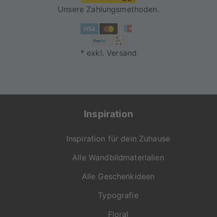
Unsere Zahlungsmethoden.
"On Demand" für dich
produziert
* exkl. Versand
Jede Bestellung wird
individuell für dich
gefertigt. Mit viel
Liebe zum Detail
entsteht so dein
Inspiration
persönliches
Wunschprodukt in der
Inspiration für dein Zuhause
gewohnt hohen
Qualität von
Alle Wandbildmaterialien
artboxONE.
Alle Geschenkideen
Falls du Fragen zu
Motiv, Produkt oder
Typografie
Format hast, ist unser
Floral
Kundenservice gerne