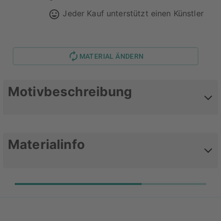
Jeder Kauf unterstützt einen Künstler
MATERIAL ÄNDERN
Motivbeschreibung
Ich fühle mich so Vintage
Materialinfo
Werte dein Lieblingsposter mit
einem zeitlosen
Kunststoffrahmen auf