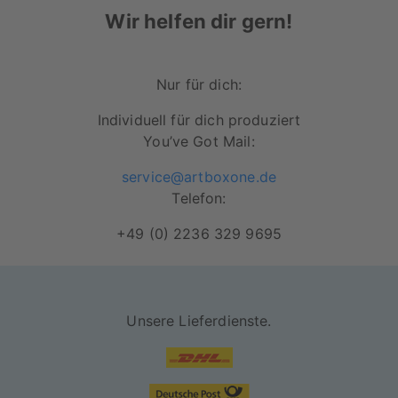
Wir helfen dir gern!
Besonders lichtbeständiges Papier für
Langlebigkeit deines Motives
Nur für dich:
Rahmen in schwarz und weiß erhältlich
Robuste Acrylglasscheibe zum Schutz
Individuell für dich produziert
deines Lieblingsposters
You’ve Got Mail:
Motiv wird durch den Rahmen und die
service@artboxone.de
rückseitige Versiegelung vor Staub und
Telefon:
Schmutz geschützt
+49 (0) 2236 329 9695
Unsere Lieferdienste.