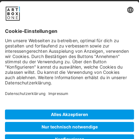
service@artboxone.de
.
Newsletter
Pixum
Widerrufsbelehrung
Datenschutz
AGB/Kundeninfos
Beschwerde/Schlichtung
Impressum
©
2026
artboxONE