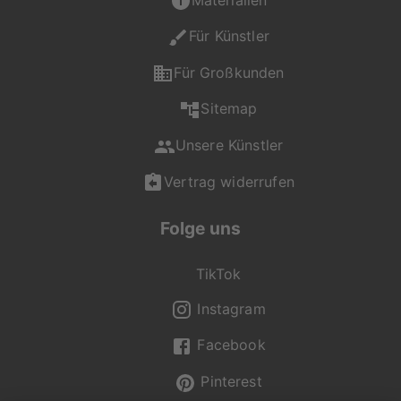
persönliches
Wunschprodukt in der
Für Künstler
gewohnt hohen
Qualität von
Für Großkunden
artboxONE.
Sitemap
Falls du Fragen zu
Unsere Künstler
Motiv, Produkt oder
Format hast, ist unser
Vertrag widerrufen
Kundenservice gerne
für dich da und
Folge uns
unterstützt dich bei
deiner Auswahl.
TikTok
Du erreichst uns Mo -
Fr von 08:00 - 20:00
Instagram
Uhr, Sa - So von 12:00
Facebook
- 20:00 Uhr unter +49
(0) 2236 329 9695
Pinterest
oder per Mail an