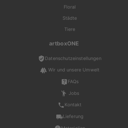
Floral
Städte
Tiere
artboxONE
Datenschutzeinstellungen
Wir und unsere Umwelt
"On Demand" für dich
produziert
FAQs
Jobs
Jede Bestellung wird
Kontakt
individuell für dich
gefertigt. Mit viel
Lieferung
Liebe zum Detail
entsteht so dein
Materialien