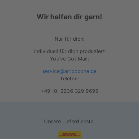
Belichtung auf hochwertigem Fotopapier
Wir helfen dir gern!
(248 g/m²)
Noch bessere Farbbrillianz durch
Ausbelichtung auf Fotopapier
Nur für dich:
hohe Lichtbeständigkeit
Individuell für dich produziert
You’ve Got Mail:
glänzendes Finish (ausgenommen 45x30
cm)
service@artboxone.de
Telefon:
Über unsere Poster ab der
Größe 90×60 cm:
+49 (0) 2236 329 9695
Druck auf hochwertigem Bilderdruckpapier
240g/m² Papierstärke
Unsere Lieferdienste.
bewährte Druckqualität