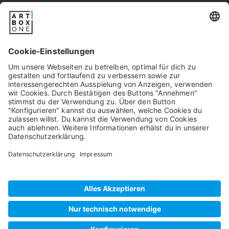
service@artboxone.de
.
Newsletter
Pixum
Widerrufsbelehrung
Datenschutz
AGB/Kundeninfos
Beschwerde/Schlichtung
Impressum
©
2026
artboxONE