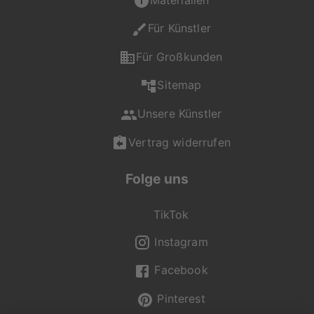
persönliches
Wunschprodukt in der
Für Künstler
gewohnt hohen
Qualität von
Für Großkunden
artboxONE.
Sitemap
Falls du Fragen zu
Unsere Künstler
Motiv, Produkt oder
Format hast, ist unser
Vertrag widerrufen
Kundenservice gerne
für dich da und
Folge uns
unterstützt dich bei
deiner Auswahl.
TikTok
Du erreichst uns Mo -
Fr von 08:00 - 20:00
Instagram
Uhr, Sa - So von 12:00
Facebook
- 20:00 Uhr unter +49
(0) 2236 329 9695
Pinterest
oder per Mail an