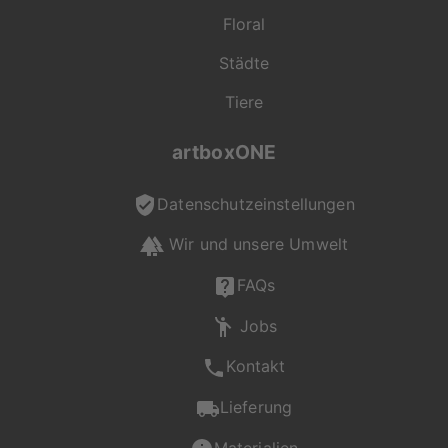
Floral
Städte
Tiere
artboxONE
Datenschutzeinstellungen
Wir und unsere Umwelt
"On Demand" für dich
produziert
FAQs
Jobs
Jede Bestellung wird
Kontakt
individuell für dich
gefertigt. Mit viel
Lieferung
Liebe zum Detail
entsteht so dein
Materialien