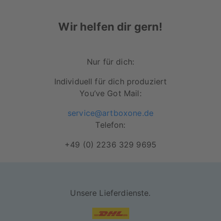
Belichtung auf hochwertigem Fotopapier
Wir helfen dir gern!
(248 g/m²)
Noch bessere Farbbrillianz durch
Ausbelichtung auf Fotopapier
Nur für dich:
hohe Lichtbeständigkeit
Individuell für dich produziert
You’ve Got Mail:
glänzendes Finish (ausgenommen 45x30
cm)
service@artboxone.de
Telefon:
Über unsere Poster ab der
Größe 90×60 cm:
+49 (0) 2236 329 9695
Druck auf hochwertigem Bilderdruckpapier
240g/m² Papierstärke
Unsere Lieferdienste.
bewährte Druckqualität