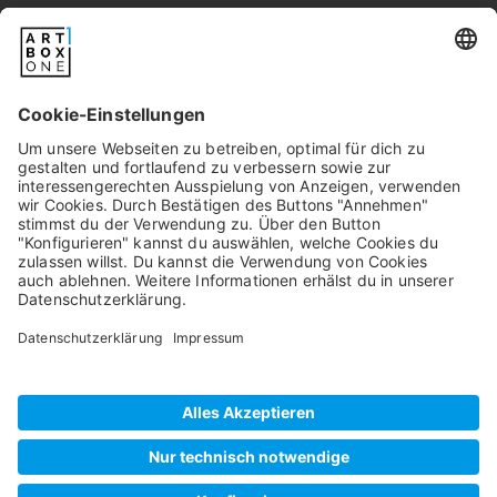
Newsletter
Pixum
Widerrufsbelehrung
Datenschutz
AGB/Kundeninfos
Beschwerde/Schlichtung
Impressum
©
2026
artboxONE